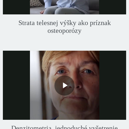
Video
Strata telesnej výšky ako príznak
osteoporózy
Play
Video
Denzitometria, jednoduché vyšetrenie