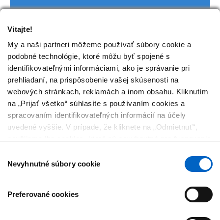
Vitajte!
My a naši partneri môžeme používať súbory cookie a
podobné technológie, ktoré môžu byť spojené s
identifikovateľnými informáciami, ako je správanie pri
prehliadaní, na prispôsobenie vašej skúsenosti na
webových stránkach, reklamách a inom obsahu. Kliknutím
na „Prijať všetko“ súhlasíte s používaním cookies a
spracovaním identifikovateľných informácií na účely
uvedené vyššie. V prípade, že kliknete na „Odmietnuť“,
použijeme iba cookies, ktoré sú nevyhnutné pre fungovanie
webovej stránky a nie sú schopné optimalizovať a
Výber
personalizovať našu webovú stránku. Svoj súhlas môžete
Nevyhnutné súbory cookie
Použitá literatúra
súhlasu
kedykoľvek zobraziť, zmeniť alebo odvolať kliknutím na
Kontakt
„Predvoľby súborov cookie“ v päte každej stránky.
Preferované cookies
Podmienky používania
Ochrana osobných údajov