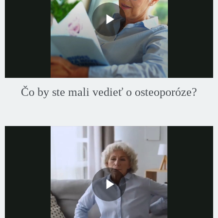
Play
Video
Čo by ste mali vedieť o osteoporóze?
Play