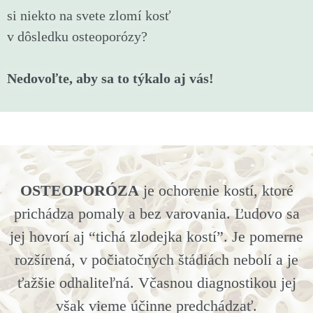
si niekto na svete zlomí kosť
v dôsledku osteoporózy?
Nedovoľte, aby sa to týkalo aj vás!
OSTEOPORÓZA
je ochorenie kostí, ktoré
prichádza pomaly a bez varovania. Ľudovo sa
jej hovorí aj “tichá zlodejka kostí”. Je pomerne
rozšírená, v počiatočných štádiách nebolí a je
ťažšie odhaliteľná. Včasnou diagnostikou jej
však vieme účinne predchádzať.