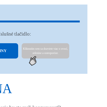
slušné tlačidlo:
OVOCIE
Kliknutím sem sa dozviete viac o ovocí,
INY
zelenine a osteoporóze.
A ZELENINA
NA