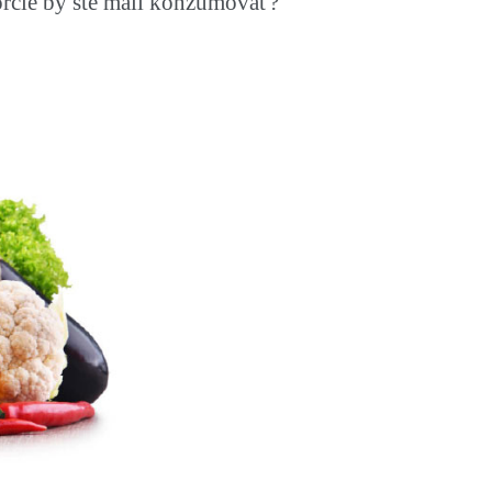
porcie by ste mali konzumovať?