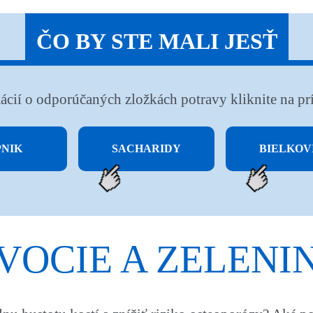
ČO BY STE MALI JESŤ
ácií o odporúčaných zložkách potravy kliknite na prí
NIK
SACHARIDY
BIELKOV
VOCIE A ZELENI