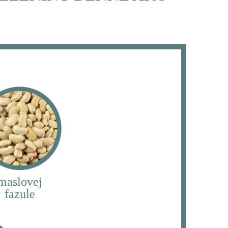
maslovej
fazule