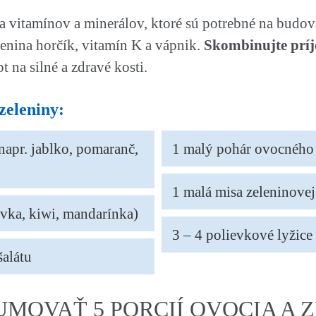
a vitamínov a minerálov, ktoré sú potrebné na budo
enina horčík, vitamín K a vápnik.
Skombinujte príj
t na silné a zdravé kosti.
zeleniny:
napr. jablko, pomaranč,
1 malý pohár ovocného
1 malá misa zeleninove
ivka, kiwi, mandarínka)
3 – 4 polievkové lyžice 
šalátu
MOVAŤ 5 PORCIÍ OVOCIA A 