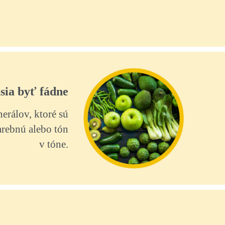
sia byť fádne
erálov, ktoré sú
arebnú alebo tón
v tóne.