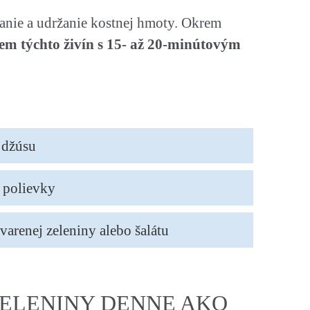
vanie a udržanie kostnej hmoty. Okrem
em týchto živín s 15- až 20-minútovým
 džúsu
j polievky
varenej zeleniny alebo šalátu
ZELENINY DENNE AKO