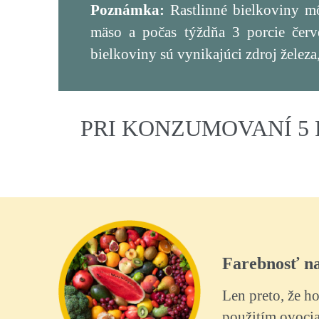
Poznámka:
Rastlinné bielkoviny mô
mäso a počas týždňa 3 porcie červ
bielkoviny sú vynikajúci zdroj železa,
PRI KONZUMOVANÍ 5 
Farebnosť na
Len preto, že ho
použitím ovocia