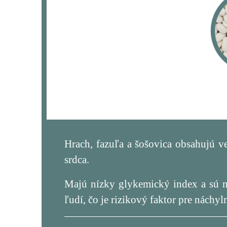
Hrach, fazuľa a šošovica obsahujú ve
srdca.
Majú nízky glykemický index a sú ní
ľudí, čo je rizikový faktor pre náchyl