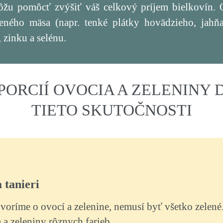
žu pomôcť zvýšiť váš celkový príjem bielkovín. O
eného mäsa (napr. tenké plátky hovädzieho, jahňa
 zinku a selénu.
PORCIÍ OVOCIA A ZELENINY
TIETO SKUTOČNOSTI
 tanieri
voríme o ovocí a zelenine, nemusí byť všetko zelené. 
 a zeleniny rôznych farieb.