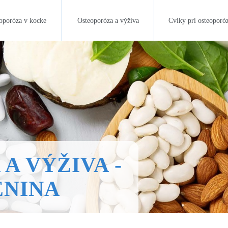
oporóza v kocke
Osteoporóza a výživa
Cviky pri osteoporó
A VÝŽIVA -
ENINA