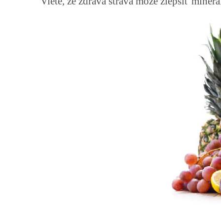
Viete, že zdravá strava môže zlepšiť miner